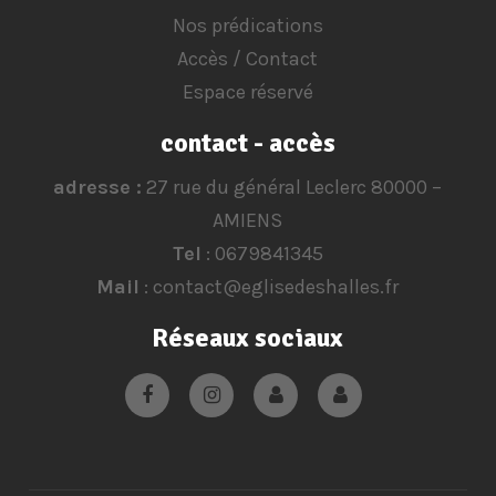
Nos prédications
Accès / Contact
Espace réservé
contact - accès
adresse :
27 rue du général Leclerc 80000 –
AMIENS
Tel
: 0679841345
Mail
: contact@eglisedeshalles.fr
Réseaux sociaux