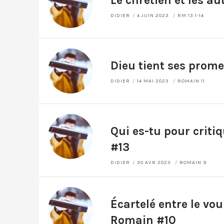
Le chrétien et les au
DIDIER
4 JUIN 2023
RM 13.1-14
Dieu tient ses prom
DIDIER
14 MAI 2023
ROMAIN 11
Qui es-tu pour criti
#13
DIDIER
30 AVR 2023
ROMAIN 9
Écartelé entre le voul
Romain #10