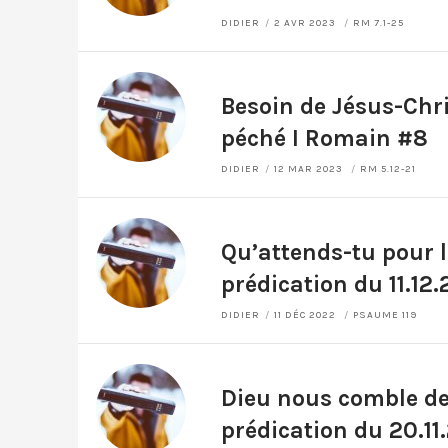
DIDIER
2 AVR 2023
RM 7.1-25
Besoin de Jésus-Chri
péché I Romain #8
DIDIER
12 MAR 2023
RM 5.12-21
Qu’attends-tu pour l
prédication du 11.12.
DIDIER
11 DÉC 2022
PSAUME 119
Dieu nous comble de 
prédication du 20.11