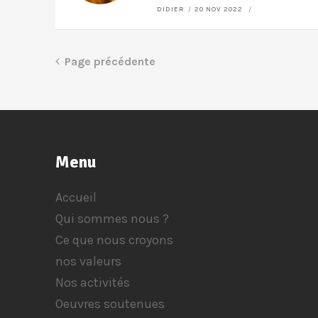
DIDIER
20 NOV 2022
Page précédente
Menu
Accueil
Qui sommes nous ?
Ce que nous croyons
nos valeurs
Nos activités
Oeuvres soutenues