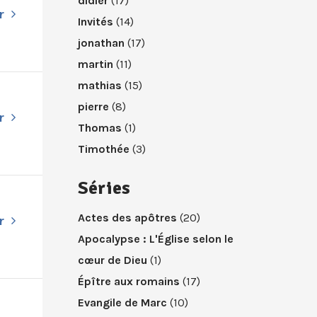
didier
(17)
r
Invités
(14)
jonathan
(17)
martin
(11)
mathias
(15)
pierre
(8)
r
Thomas
(1)
Timothée
(3)
Séries
Actes des apôtres
(20)
r
Apocalypse : L'Église selon le
cœur de Dieu
(1)
Épître aux romains
(17)
Evangile de Marc
(10)