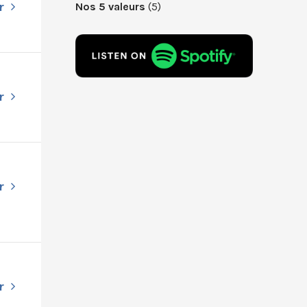
r
Nos 5 valeurs
(5)
r
r
r