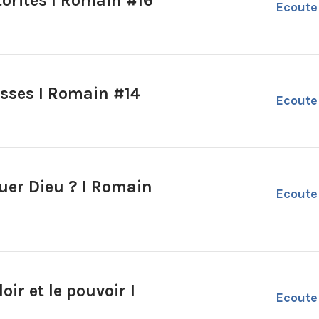
torités I Romain #16
Ecoute
esses I Romain #14
Ecoute
quer Dieu ? I Romain
Ecoute
oir et le pouvoir I
Ecoute