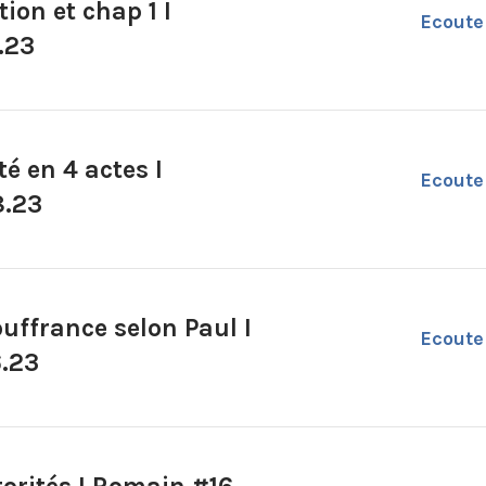
ion et chap 1 I
Ecoute
.23
é en 4 actes I
Ecoute
8.23
uffrance selon Paul I
Ecoute
6.23