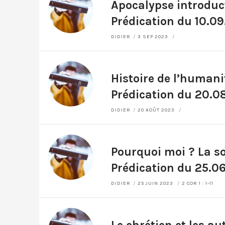
Apocalypse introduct
Prédication du 10.09
DIDIER
3 SEP 2023
Histoire de l’humanit
Prédication du 20.0
DIDIER
20 AOÛT 2023
Pourquoi moi ? La so
Prédication du 25.0
DIDIER
25 JUIN 2023
2 COR 1 : 1-11