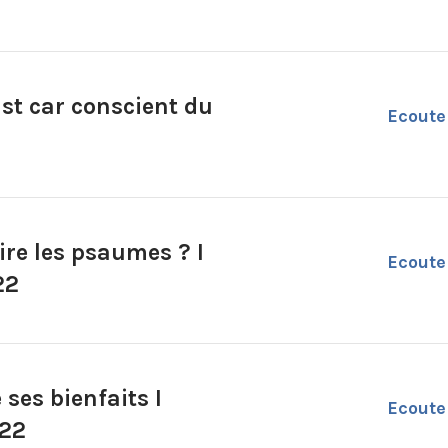
st car conscient du
Ecoute
ire les psaumes ? I
Ecoute
22
ses bienfaits I
Ecoute
.22