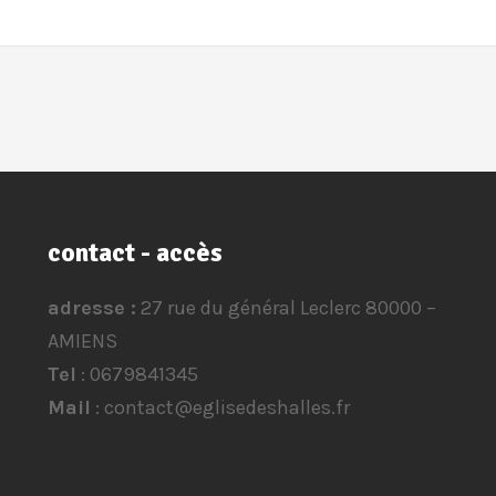
contact - accès
adresse :
27 rue du général Leclerc 80000 –
AMIENS
Tel
: 0679841345
Mail
: contact@eglisedeshalles.fr