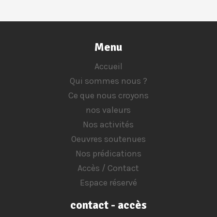
Menu
Accueil
Qui sommes nous ?
Ce que nous croyons
nos valeurs
Nos activités
Oeuvres soutenues
Nos prédications
Accès / Contact
Espace réservé
contact - accès