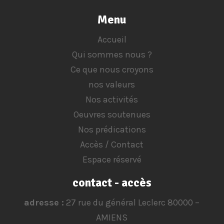
Menu
Accueil
Qui sommes nous ?
Ce que nous croyons
nos valeurs
Nos activités
Oeuvres soutenues
Nos prédications
Accès / Contact
Espace réservé
contact - accès
adresse :
27 rue du général Leclerc 80000 –
AMIENS