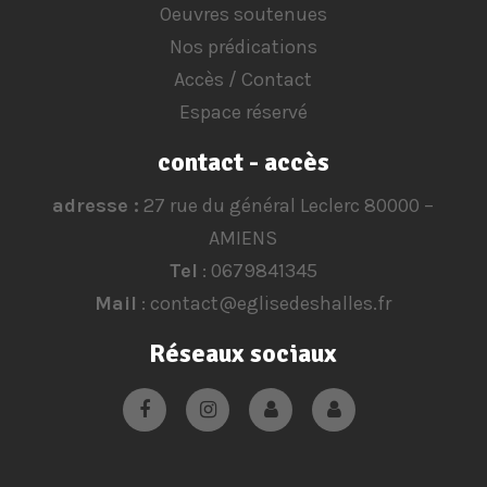
Oeuvres soutenues
Nos prédications
Accès / Contact
Espace réservé
contact - accès
adresse :
27 rue du général Leclerc 80000 –
AMIENS
Tel
: 0679841345
Mail
: contact@eglisedeshalles.fr
Réseaux sociaux