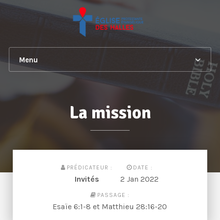
Menu
La mission
PRÉDICATEUR :
DATE :
Invités
2 Jan 2022
PASSAGE :
Esaïe 6:1-8 et Matthieu 28:16-20