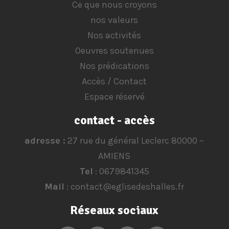
Ce que nous croyons
nos valeurs
Nos activités
Oeuvres soutenues
Nos prédications
Accès / Contact
Espace réservé
contact - accès
adresse :
27 rue du général Leclerc 80000 –
AMIENS
Tel
: 0679841345
Mail
: contact@eglisedeshalles.fr
Réseaux sociaux