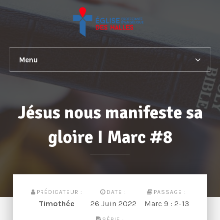
Menu
Jésus nous manifeste sa
gloire I Marc #8
PRÉDICATEUR :
DATE :
PASSAGE :
Timothée
26 Juin 2022
Marc 9 : 2-13
SÉRIE :