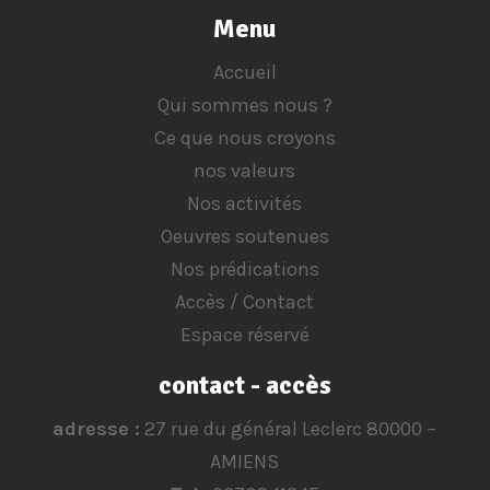
Menu
Accueil
Qui sommes nous ?
Ce que nous croyons
nos valeurs
Nos activités
Oeuvres soutenues
Nos prédications
Accès / Contact
Espace réservé
contact - accès
adresse :
27 rue du général Leclerc 80000 –
AMIENS