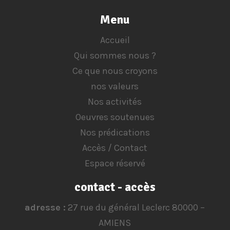
Menu
Accueil
Qui sommes nous ?
Ce que nous croyons
nos valeurs
Nos activités
Oeuvres soutenues
Nos prédications
Accès / Contact
Espace réservé
contact - accès
adresse :
27 rue du général Leclerc 80000 –
AMIENS